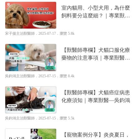
室內貓用、小型犬用，為什麼
飼料要分這麼細？｜專業獸醫
—宋子揚
宋子揚主治獸醫師
．2025-07-17．
瀏覽 5.8k
【獸醫師專欄】犬貓口服化療
藥物的注意事項｜專業獸醫—
吳鈞鴻
吳鈞鴻主治獸醫師
．2025-07-15．
瀏覽 8.4k
【獸醫師專欄】犬貓癌症病患
化療須知｜專業獸醫—吳鈞鴻
吳鈞鴻主治獸醫師
．2025-07-15．
瀏覽 5.5k
【寵物案例分享】炎炎夏日，