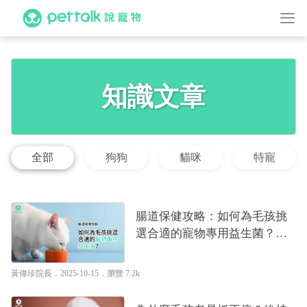
知識文章
全部
狗狗
貓咪
特寵
腸道保健攻略：如何為毛孩挑
選合適的寵物專用益生菌？｜
專業獸醫—黃偉珍
黃偉珍院長
．2025-10-15．
瀏覽 7.2k