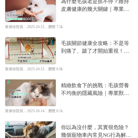
為什麼毛孩老是抓不停？維持
皮膚健康的幾大關鍵｜專業獸
醫—黃偉珍
黃偉珍院長
．2025-10-15．
瀏覽 7.5k
毛孩關節健康全攻略：不是等
到痛了、跛了才開始重視！｜
專業獸醫—黃偉珍
黃偉珍院長
．2025-10-15．
瀏覽 6.9k
精緻飲食下的挑戰：毛孩營養
不均衡的隱藏風險｜專業獸醫
—黃偉珍
黃偉珍院長
．2025-10-14．
瀏覽 6.1k
你以為沒什麼，其實很危險？
幾個寵物車內常見NG行為解析