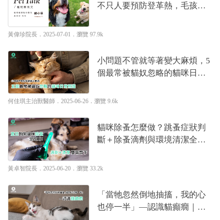
不只人要預防登革熱，毛孩也
可能染上致命心絲蟲！｜專業
獸醫—黃偉珍
黃偉珍院長
．2025-07-01．
瀏覽 97.9k
小問題不管就等著變大麻煩，5
個最常被貓奴忽略的貓咪日常
照護｜專業獸醫—何佳琪
何佳琪主治獸醫師
．2025-06-26．
瀏覽 9.6k
貓咪除蚤怎麼做？跳蚤症狀判
斷＋除蚤滴劑與環境清潔全攻
略｜專業獸醫—黃卓智
黃卓智院長
．2025-06-20．
瀏覽 33.2k
「當牠忽然倒地抽搐，我的心
也停一半」—認識貓癲癇｜專
業獸醫—吳乃聖