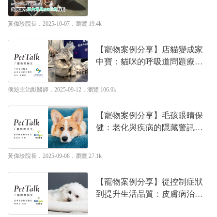
｜專業獸醫—黃偉珍
黃偉珍院長
．2025-10-07．
瀏覽 19.4k
【寵物案例分享】店貓變成家
中寶：貓咪的呼吸道問題療養
之路｜專業獸醫—侯彣
侯彣主治獸醫師
．2025-09-12．
瀏覽 106.0k
【寵物案例分享】毛孩眼睛保
健：老化與疾病的隱藏警訊｜
專業獸醫—黃偉珍
黃偉珍院長
．2025-09-08．
瀏覽 27.1k
【寵物案例分享】從控制症狀
到提升生活品質：皮膚病治療
的目標與價值｜專業獸醫—黃