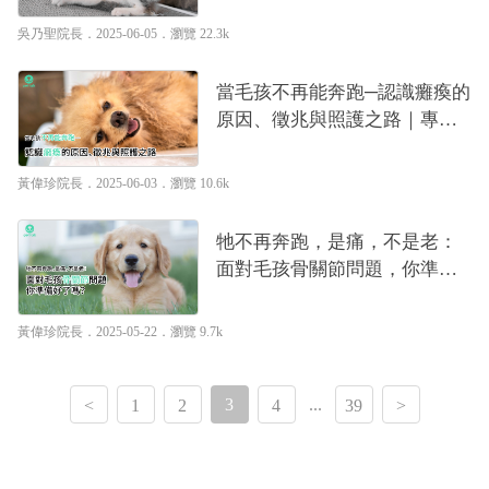
吳乃聖院長
．2025-06-05．
瀏覽 22.3k
當毛孩不再能奔跑─認識癱瘓的
原因、徵兆與照護之路｜專業
獸醫—黃偉珍
黃偉珍院長
．2025-06-03．
瀏覽 10.6k
牠不再奔跑，是痛，不是老：
面對毛孩骨關節問題，你準備
好了嗎？｜專業獸醫—黃偉珍
黃偉珍院長
．2025-05-22．
瀏覽 9.7k
3
...
<
1
2
4
39
>