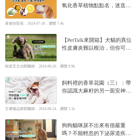
氧化香草植物點點名，迷迭
香、薑黃、丁香、檸檬果肉｜
專業獸醫—黃偉珍
黃偉珍院長
．2024-07-18．
瀏覽 7.4k
【PetTalk來開箱】犬貓的異位
性皮膚炎難以根治，但你可以
選擇這麼做｜專業獸醫—程若
芷
程若芷主治獸醫師
．2024-06-26．
瀏覽 8.9k
飼料裡的香草花園（三）：帶
你認識大麻籽的另一面安神作
用｜專業獸醫—王肇陽
王肇陽品牌獸醫師
．2024-06-24．
瀏覽 5.1k
狗狗貓咪尿不出來有很嚴重
嗎？不能輕忽的下泌尿道疾病