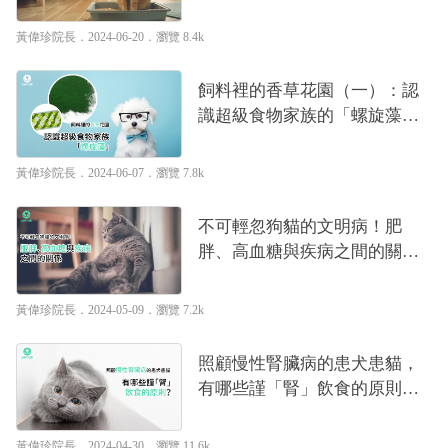
｜專業獸醫—黃偉珍
黃偉珍院長
．2024-06-20．
瀏覽 8.4k
飼料裡的香草花園（一）：認
識超級食物家族的「螺旋藻」
｜專業獸醫—黃偉珍
黃偉珍院長
．2024-06-07．
瀏覽 7.8k
不可輕忽狗貓的文明病！肥
胖、高血糖與疾病之間的關係
｜專業獸醫—黃偉珍
黃偉珍院長
．2024-05-09．
瀏覽 7.2k
照顧慢性腎臟病的患犬患貓，
有哪些謹「腎」飲食的原則？
｜專業獸醫—黃偉珍
黃偉珍院長
．2024-04-30．
瀏覽 11.6k