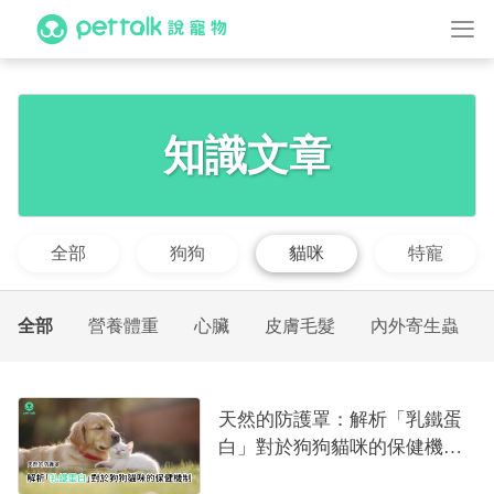
知識文章
全部
狗狗
貓咪
特寵
全部
營養體重
心臟
皮膚毛髮
內外寄生蟲
天然的防護罩：解析「乳鐵蛋
白」對於狗狗貓咪的保健機制
｜專業獸醫—林孟潔