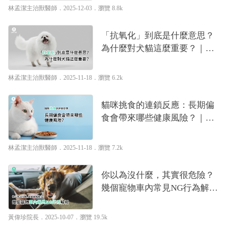
林孟潔主治獸醫師
．2025-12-03．
瀏覽 8.8k
「抗氧化」到底是什麼意思？
為什麼對犬貓這麼重要？｜專
業獸醫—林孟潔
林孟潔主治獸醫師
．2025-11-18．
瀏覽 6.2k
貓咪挑食的連鎖反應：長期偏
食會帶來哪些健康風險？｜專
業獸醫—林孟潔
林孟潔主治獸醫師
．2025-11-18．
瀏覽 7.2k
你以為沒什麼，其實很危險？
幾個寵物車內常見NG行為解析
｜專業獸醫—黃偉珍
黃偉珍院長
．2025-10-07．
瀏覽 19.5k