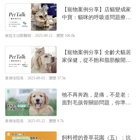
【寵物案例分享】店貓變成家
中寶：貓咪的呼吸道問題療養
之路｜專業獸醫—侯彣
侯彣主治獸醫師
．2025-09-12．
瀏覽 106.0k
【寵物案例分享】全齡犬貓居
家保健，從不飽和脂肪酸開始
｜專業獸醫—黃偉珍
黃偉珍院長
．2025-09-02．
瀏覽 37.5k
牠不再奔跑，是痛，不是老：
面對毛孩骨關節問題，你準備
好了嗎？｜專業獸醫—黃偉珍
黃偉珍院長
．2025-05-22．
瀏覽 9.7k
飼料裡的香草花園（五）：抗