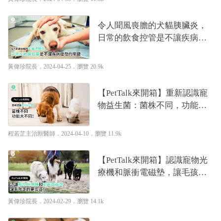
令人聞風喪膽的犬貓胰臟炎，
日常的飲食控管是不讓疾病復
發的關鍵｜專業獸醫—黃偉珍
黃偉珍院長
．2024-04-25．
瀏覽 20.9k
【PetTalk來開箱】重新認識寵
物益生菌：菌株不同，功能大
不同！｜專業獸醫—程若芷
程若芷主治獸醫師
．2024-04-10．
瀏覽 11.9k
【PetTalk來開箱】認識寵物光
療機和脈衝電磁墊，讓毛孩走
的更長遠！｜專業獸醫—黃偉
珍
黃偉珍院長
．2024-02-29．
瀏覽 14.1k