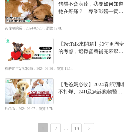
狗貓不會表達，我要如何知道
牠在疼痛？｜專業獸醫—黃偉
珍
黃偉珍院長
．2024-02-28．
瀏覽 12.8k
【PetTalk來開箱】如何更周全
的考慮，選擇營養補充來幫助
犬貓心臟問題｜專業獸醫—程
若芷
程若芷主治獸醫師
．2024-02-26．
瀏覽 11.1k
【毛爸媽必收】2024春節期間
不打烊、24H及急診動物醫院
清單
PetTalk
．2024-02-07．
瀏覽 7.7k
1
...
2
19
>